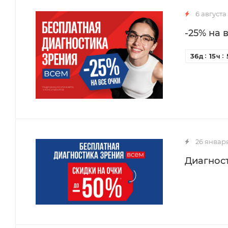
6 августа
-25% на 
36
15
д
ч
26 январ
Диагност